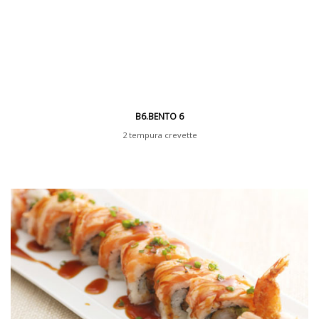
B6.BENTO 6
2 tempura crevette
2 brochette saumon
6 california crispy saumon avocat