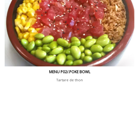
MENU P02/.POKE BOWL
Tartare de thon
avocat, edamame, oignon frits, maïs
1 soupe, 1 salade