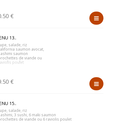
0.50 €
NU 13..
upe, salade, riz
california saumon avocat,
sashimi saumon
brochettes de viande ou
raviolis poulet
9.50 €
NU 15..
upe, salade, riz
sashimi, 3 sushi, 6 maki saumon
brochettes de viande ou 6 raviolis poulet