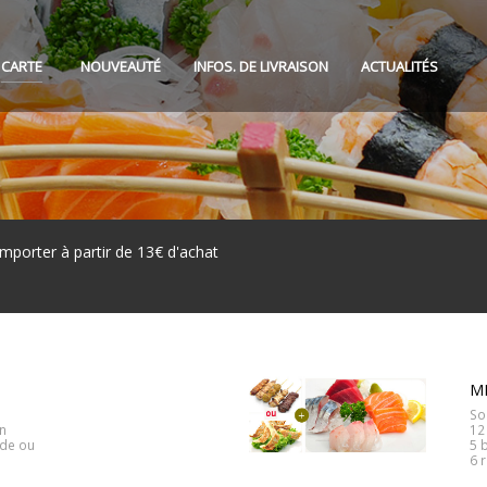
CARTE
NOUVEAUTÉ
INFOS. DE LIVRAISON
ACTUALITÉS
mporter à partir de 13€ d'achat
ME
So
on
12
nde ou
5 
6 