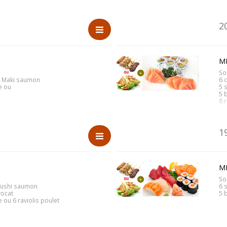
2
ME
So
 6 Maki saumon
6 
e ou
5 
5 
6 
1
ME
So
sushi saumon
6 
vocat
5 
 ou 6 raviolis poulet