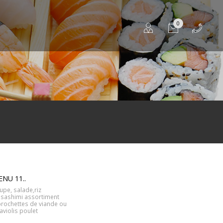
0
NU 11..
upe, salade,riz
 sashimi assortiment
brochettes de viande ou
raviolis poulet