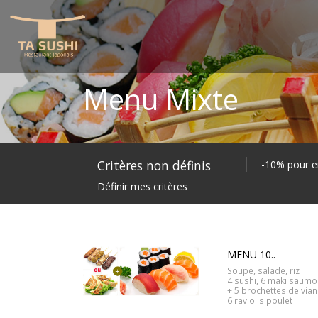
Menu Mixte
Critères non définis
-10% pour e
Définir mes critères
MENU 10..
Soupe, salade, riz
4 sushi, 6 maki saum
+ 5 brochettes de via
6 raviolis poulet