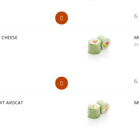
6
 CHEESE
M
th
6
IT AVOCAT
M