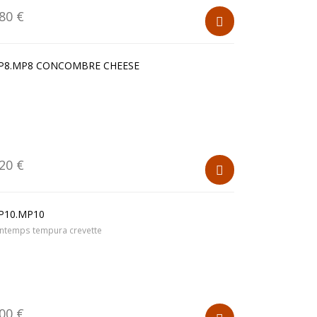
.80 €
P8.MP8 CONCOMBRE CHEESE
.20 €
P10.MP10
intemps tempura crevette
.00 €