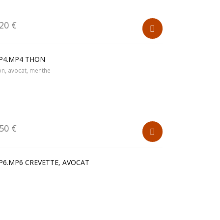
.20 €
P4.MP4 THON
on, avocat, menthe
.50 €
P6.MP6 CREVETTE, AVOCAT