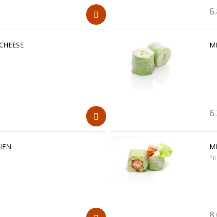
6
CHEESE
M
6
IEN
M
Pr
8